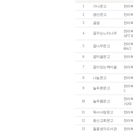
1
가나문고
전라북도
2
광선문고
전라북
3
글샘
전라북도
전라북
4
꿈꾸는느티나무
APT 2
전라북
5
꿈나무문고
694-5
6
꿈마을문고
전라북도
7
꿈이있는책마을
전라북
8
나눔문고
전라북도
전라북
9
늘푸른문고
5
전라북
10
늘푸름문고
가201
11
독서사랑문고
전라북
12
동신교회문고
전라북도
13
들꽃생각도서관
전라북