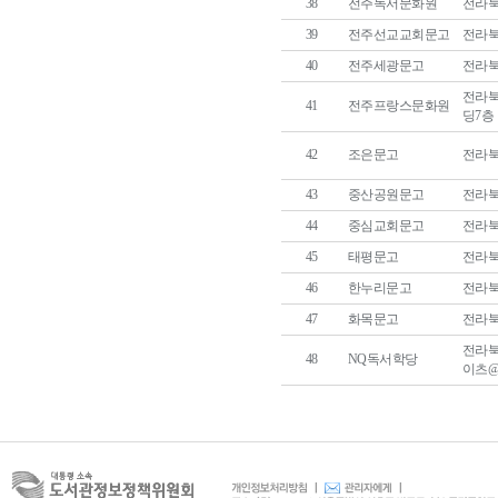
38
전주독서문화원
전라북도
39
전주선교교회문고
전라북
40
전주세광문고
전라북
전라북
41
전주프랑스문화원
딩7층
42
조은문고
전라북도
43
중산공원문고
전라북
44
중심교회문고
전라북
45
태평문고
전라북
46
한누리문고
전라북
47
화목문고
전라북도
전라북
48
NQ독서학당
이츠@ 