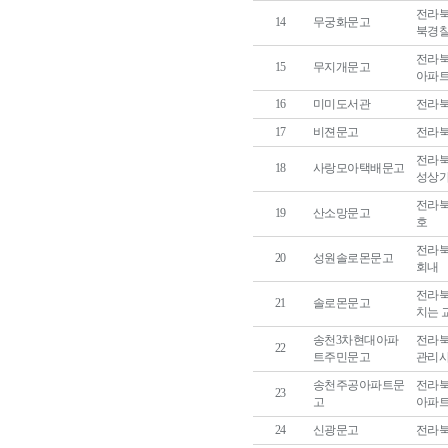
전라북
14
무궁화문고
북경
전라북
15
무지개문고
아파트
16
미미도서관
전라북
17
비젼문고
전라북도
전라북
18
사랑모아택배문고
성상가
전라북
19
산소망문고
호
전라북
20
성원솔로몬문고
회내
전라북
21
솔로몬문고
치는 
송천3차현대아파
전라북
22
트주민문고
관리사
송천주공아파트문
전라북
23
고
아파
24
신광문고
전라북