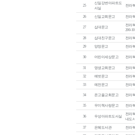
신일강변아파트도
25
전라북
서실
26
신일교회문고
전라북
전라북
27
십대문고
200-10
28
십대친구문고
전라북
29
양정문고
전라북도
30
어린이세상문고
전라북도
31
영생교회문고
전라북
32
예벗문고
전라북
33
예전문고
전라북
34
온고을교회문고
전라북도
35
우미책사랑문고
전라북
전라북
36
우성아파트도서실
내도
37
은혜도서관
전라북