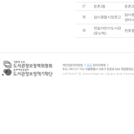
17
둔촌2동
둔촌2
암사동
18
암사종합시장문고
센터
천일어린이도서관
19
천호동 
(웃는책)