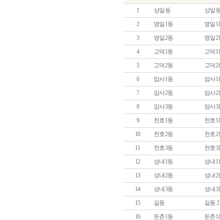
1
상일동
상일동 
2
명일1동
명일1동
3
명일2동
명일2동
4
고덕1동
고덕1동
5
고덕2동
고덕2동
6
암사1동
암사1동
7
암사2동
암사2동
8
암사3동
암사3동
9
천호1동
천호1동
10
천호2동
천호2동
11
천호3동
천호3
12
성내1동
성내1동
13
성내2동
성내2
14
성내3동
성내3동
15
길동
길동 2
16
둔촌1동
둔촌1동